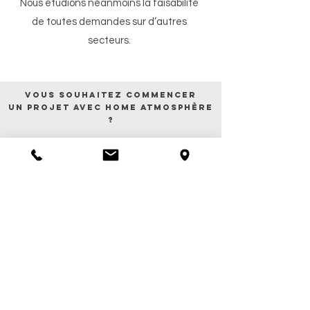
Nous étudions néanmoins la faisabilité
de toutes demandes sur d’autres
secteurs.
Vous souhaitez commencer
un projet avec home Atmosphère
?
Prendre rendez-vous
plan de site
HOME ATMOSPHÈRE
AMBIANCES