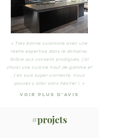
« Très bonne cuisiniste avec une
réelle expertise dans le domaine.
Grâce aux conseils prodigués, j'ai
choisi une cuisine haut de gamme et
j'en suis super contente. Vous
pouvez y aller sans hésiter !. »
voir plus d'avis
#projets