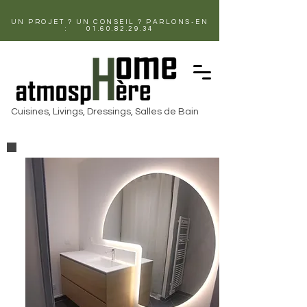
UN PROJET ? UN CONSEIL ? PARLONS-EN
:
01.60.82.29.34
Cuisines, Livings, Dressings, Salles de Bain