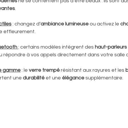
odernes
 ne se contentent pas d’être beaux : ils sont au
ovantes
.
tiles
 : changez d’
ambiance lumineuse
 ou activez le 
cha
le effleurement.
uetooth
: certains modèles intègrent des 
haut-parleurs
u répondre à vos appels directement dans votre salle d
 de gamme
 : le 
verre trempé
 résistant aux rayures et les 
b
rtent une 
durabilité
 et une 
élégance
 supplémentaire.