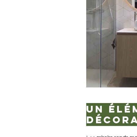
Un élé
décora