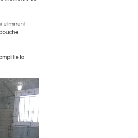
i éliminent 
 douche 
mplifie la 