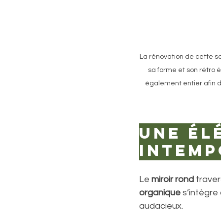
La rénovation de cette sal
sa forme et son rétro éc
également entier afin d
Une él
intemp
Le 
miroir rond
 trave
organique
 s’intègre
audacieux.