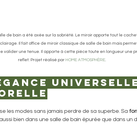
le de bain a été axée sur la sobriété. Le miroir apporte tout le cachet
lairage. Il fait office de miroir classique de salle de bain mais permet
e valider une tenue. Il apporte à cette pièce toute en longueur une p
reflet. Projet réalisé par 
HOME ATMOSPHÈRE
. 
égance universelle
orelle
rse les modes sans jamais perdre de sa superbe. Sa 
fo
 aussi bien dans une salle de bain épurée que dans un 