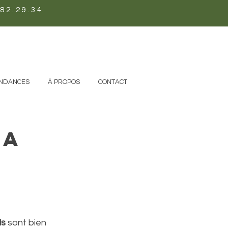
82.29.34
NDANCES
À PROPOS
CONTACT
la
ds
 sont bien 