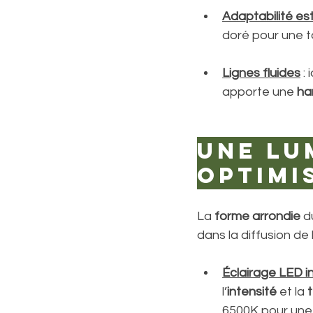
Adaptabilité es
doré pour une to
Lignes fluides
 :
apporte une 
ha
Une lu
optimi
La 
forme arrondie
 d
dans la diffusion de 
Éclairage LED i
l’
intensité
 et la 
6500K pour une l