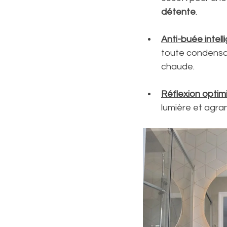
détente
.
Anti-buée intell
toute condensa
chaude.
Réflexion optim
lumière et agran