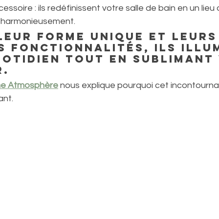
essoire : ils redéfinissent votre salle de bain en un lieu 
nt harmonieusement. 
leur forme unique et leurs
s fonctionnalités, ils illu
otidien tout en sublimant
. 
me Atmosphère
nous explique pourquoi cet incontournab
ant.