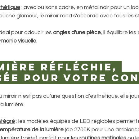
thétique
 : avec ou sans cadre, en métal noir pour un look
uche glamour, le miroir rond s'accorde avec tous les st
 idéal pour adoucir les 
angles d'une pièce
, il équilibre le
rmonie visuelle
.
mière réfléchie, 
sée pour votre co
u miroir n’est pas qu’une question d’esthétique. elle joue
la lumière.
ntégré
 : les modèles équipés de LED réglables permette
température de la lumière
 (de 2700K pour une ambianc
umière froide). parfait pour les 
routines matinales
 ou l