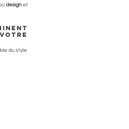
où 
design
 et 
 
minent 
 votre 
le du style 