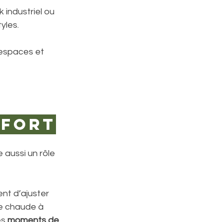
 industriel ou 
yles.
s espaces et 
nfort
 aussi un rôle 
nt d’ajuster 
e chaude à 
es 
moments de 