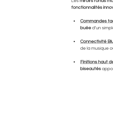
Les 
miroirs ronds m
fonctionnalités inn
Commandes tac
buée
 d’un simp
Connectivité Bl
de la musique o
Finitions haut
biseautés
 appo