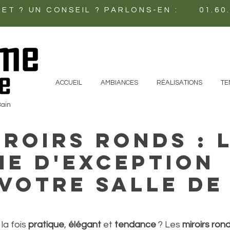
ET ? UN CONSEIL ? PARLONS-EN : 01.60.
ACCUEIL
AMBIANCES
RÉALISATIONS
TE
Bain
iroirs ronds : 
e d'exception
votre salle de
a fois 
pratique
, 
élégant
 et 
tendance
 ? Les 
miroirs ron