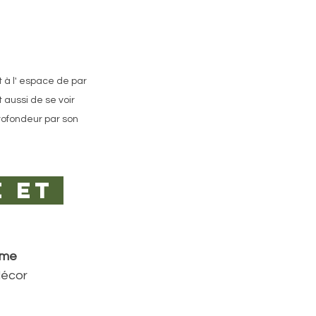
 à l' espace de par 
 aussi de se voir 
rofondeur par son 
 et 
rme 
décor 