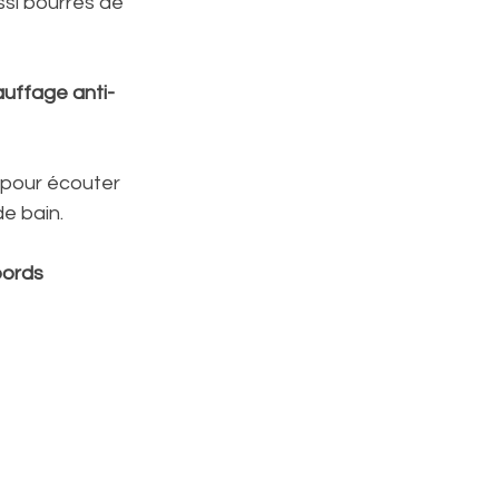
ssi bourrés de 
uffage anti-
 pour écouter 
e bain.
ords 