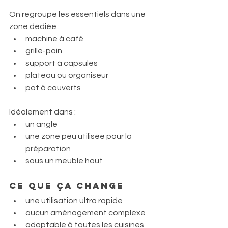
On regroupe les essentiels dans une 
zone dédiée :
machine à café
grille-pain
support à capsules
plateau ou organiseur
pot à couverts
Idéalement dans :
un angle
une zone peu utilisée pour la 
préparation
sous un meuble haut
Ce que ça change
une utilisation ultra rapide
aucun aménagement complexe
adaptable à toutes les cuisines