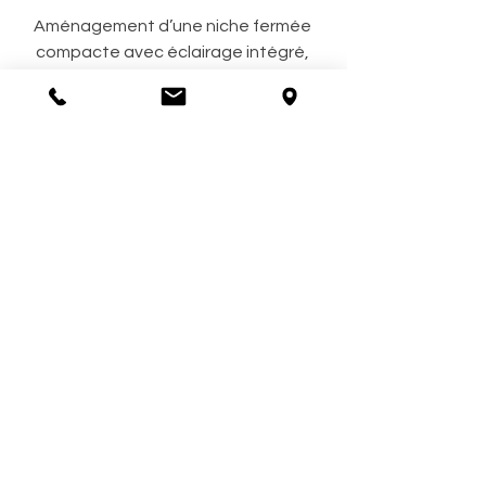
Aménagement d’une niche fermée 
compacte avec éclairage intégré, 
idéale pour regrouper les essentiels 
du petit-déjeuner.
Une fois ouverte, tout est à portée de 
main. Une fois fermée, la cuisine 
retrouve une lecture nette et 
minimaliste.
👉 Parfait pour concilier praticité et 
esthétisme.
Colonne optimisée 
avec double niveau