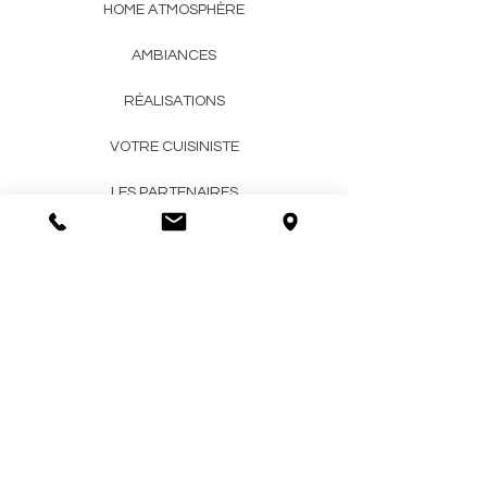
HOME ATMOSPHÈRE
AMBIANCES
RÉALISATIONS
VOTRE CUISINISTE
LES PARTENAIRES
CONTACT
HORAIRES ET LOCALISATION
ADRESSE :
6 rue Guinchard
91290 ARPAJON